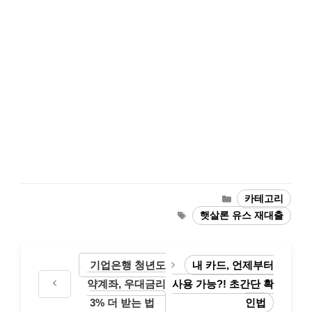
카
카테고리
테
태
햇살론 유스 재대출
고
그
리
기업은행 청년도
내 카드, 언제부터
약계좌, 우대금리
사용 가능?! 초간단 확
3% 더 받는 법
인법