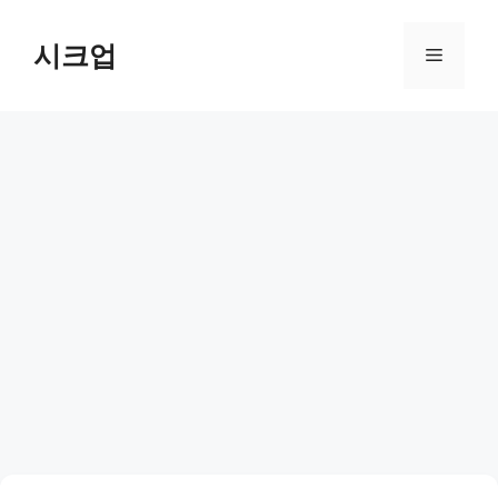
컨
텐
시크업
메
츠
로
뉴
건
너
뛰
기