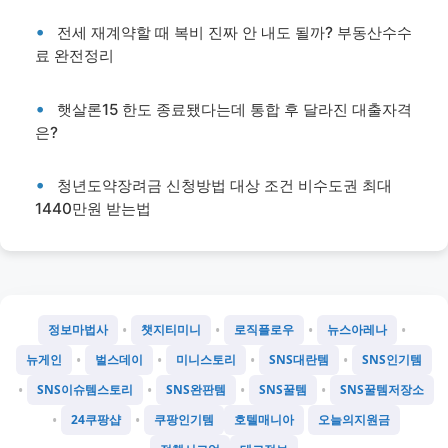
전세 재계약할 때 복비 진짜 안 내도 될까? 부동산수수
료 완전정리
햇살론15 한도 종료됐다는데 통합 후 달라진 대출자격
은?
청년도약장려금 신청방법 대상 조건 비수도권 최대
1440만원 받는법
•
•
•
•
정보마법사
챗지티미니
로직플로우
뉴스아레나
•
•
•
•
뉴게인
벌스데이
미니스토리
SNS대란템
SNS인기템
•
•
•
•
SNS이슈템스토리
SNS완판템
SNS꿀템
SNS꿀템저장소
•
•
24쿠팡샵
쿠팡인기템
호텔매니아
오늘의지원금