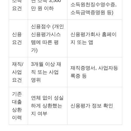
소득
연 소득 3,500
소득원천징수영수증,
요건
만 원 이하
소득금액증명원 등)
신용점수 (개인
신용
신용평가시스
신용평가회사 홈페이
요건
템에 따른 평
지 또는 앱
가)
재직/
3개월 이상 재
재직증명서, 사업자등
사업
직 또는 사업
록증 등
요건
영위
기존
연체 없이 성실
대출
하게 상환했는
신용평가 정보 확인
상환
지 여부
이력