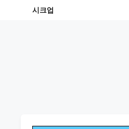
컨
시크업
텐
츠
로
건
너
뛰
기