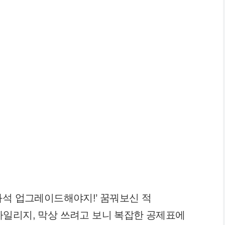
좌석 업그레이드해야지!’ 꿈꿔보신 적
마일리지, 막상 쓰려고 보니 복잡한 공제표에