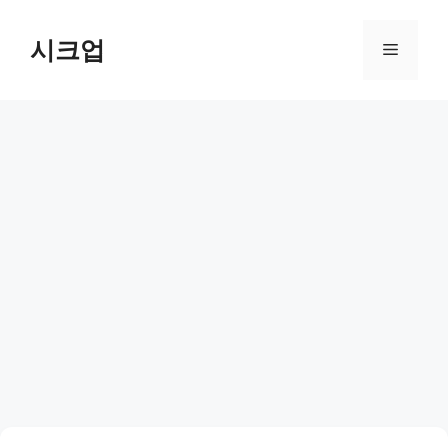
컨
텐
시크업
메
츠
로
뉴
건
너
뛰
기