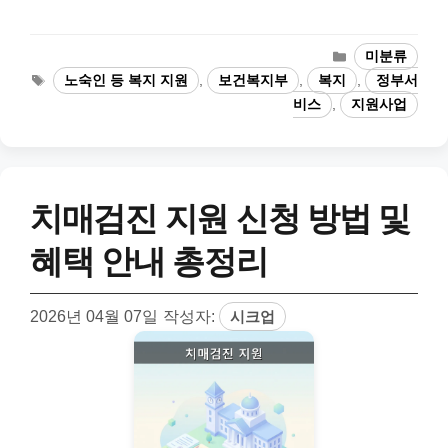
카
미분류
테
태
노숙인 등 복지 지원
,
보건복지부
,
복지
,
정부서
고
그
비스
,
지원사업
리
치매검진 지원 신청 방법 및
혜택 안내 총정리
2026년 04월 07일
작성자:
시크업