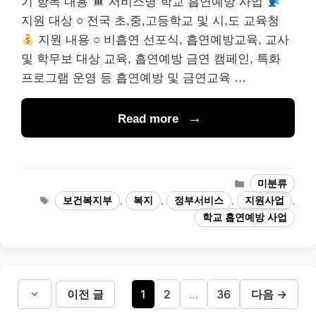
기 항목 내용
서비스명 학교 흡연예방 사업
지원 대상 ○ 전국 초,중,고등학교 및 시,도 교육청
지원 내용 ○ 비흡연 선포식, 흡연예방교육, 교사
및 학무보 대상 교육, 흡연예방 금연 캠페인, 특화
프로그램 운영 등 흡연예방 및 금연교육 …
Read more
카
미분류
테
태
보건복지부
,
복지
,
정부서비스
,
지원사업
,
고
그
학교 흡연예방 사업
리
페
페
페
이전 글
1
2
…
36
다음
→
이
이
이