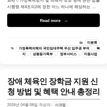
표4) ○ 가정폭력방지 및 피해자 보호 등에 관한 법률
시행령 제4조의2에 정한 어느 하나에 해당하는 …
Read more
카
미분류
테
태
가정폭력피해자 국민임대주택 우선 입주권 부여
,
복
고
그
지
,
성평등가족부
,
정부서비스
,
지원사업
리
장애 체육인 장학금 지원 신
청 방법 및 혜택 안내 총정리
2026년 04월 08일
작성자:
시크업