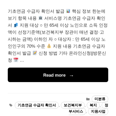
기초연금 수급자 확인서 발급
핵심 정보 한눈에
보기 항목 내용
서비스명 기초연금 수급자 확인
서
지원 대상 ○ 만 65세 이상 노인으로 소득 인정
액이 선정기준액(보건복지부 장관이 매년 결정·고
시하는 금액) 이하인 자 ○ 대상자 : 만 65세 이상 노
인인구의 70% 수준
지원 내용 기초연금 수급자
확인서 발급
신청 방법 기타 온라인신청||방문신
청
…
Read more
카
미분류
테
태
기초연금 수급자 확인서
,
보건복지부
,
복지
,
정
고
그
부서비스
,
지원사업
리