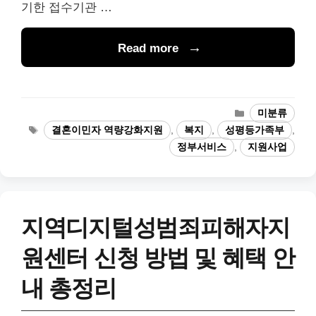
기한 접수기관 …
Read more
카
미분류
테
태
결혼이민자 역량강화지원
,
복지
,
성평등가족부
,
고
그
정부서비스
,
지원사업
리
지역디지털성범죄피해자지
원센터 신청 방법 및 혜택 안
내 총정리