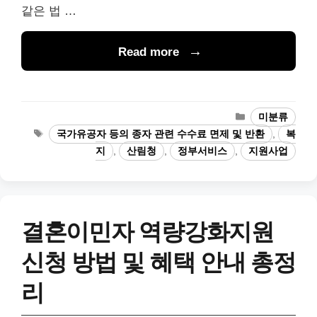
같은 법 …
Read more
카
미분류
테
태
국가유공자 등의 종자 관련 수수료 면제 및 반환
,
복
고
그
지
,
산림청
,
정부서비스
,
지원사업
리
결혼이민자 역량강화지원
신청 방법 및 혜택 안내 총정
리