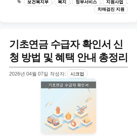
태
보건복지부
,
복지
,
정부서비스
,
지원사업
,
고
그
치매검진 지원
리
기초연금 수급자 확인서 신
청 방법 및 혜택 안내 총정리
2026년 04월 07일
작성자:
시크업