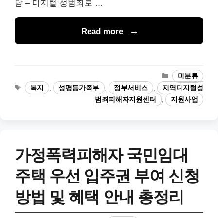
담 – 디지털 성범죄로 …
Read more
카
미분류
테
태
복지
,
성평등가족부
,
정부서비스
,
지역디지털성
고
그
범죄피해자지원센터
,
지원사업
리
가정폭력피해자 국민임대
주택 우선 입주권 부여 신청
방법 및 혜택 안내 총정리