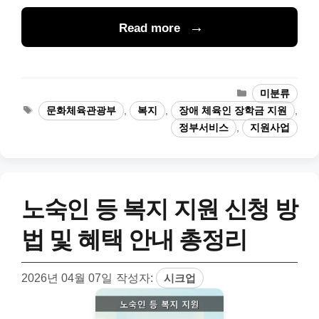
Read more
카
미분류
테
태
문화체육관광부
,
복지
,
장애 체육인 장학금 지원
,
고
그
정부서비스
,
지원사업
리
노숙인 등 복지 지원 신청 방
법 및 혜택 안내 총정리
2026년 04월 07일
작성자:
시크업