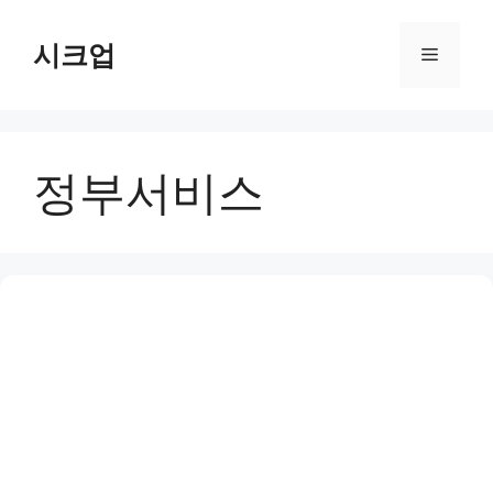
컨
텐
시크업
메
츠
로
뉴
건
너
정부서비스
뛰
기