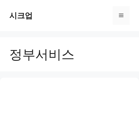
컨
텐
시크업
메
츠
로
뉴
건
너
정부서비스
뛰
기