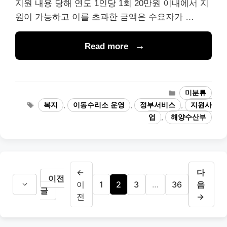
지원 내용 당해 연도 1인당 1회 20만원 이내에서 지
원이 가능하고 이를 초과한 금액은 수요자가 …
Read more
카
미분류
테
태
복지
,
이동수리소 운영
,
정부서비스
,
지원사
고
그
업
,
해양수산부
리
←
다
이전
페
페
페
페
이
1
2
3
…
36
음
글
이
이
이
이
전
→
지
지
지
지