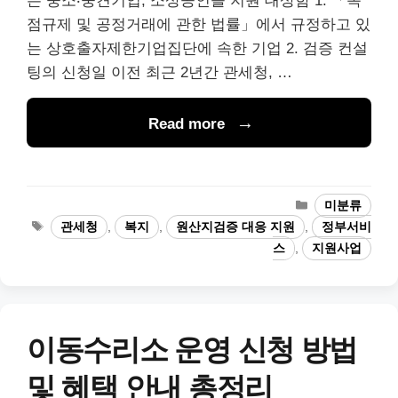
는 중소‧중견기업, 소상공인을 지원 대상함 1. 「독
점규제 및 공정거래에 관한 법률」에서 규정하고 있
는 상호출자제한기업집단에 속한 기업 2. 검증 컨설
팅의 신청일 이전 최근 2년간 관세청, …
Read more
카
미분류
테
태
관세청
,
복지
,
원산지검증 대응 지원
,
정부서비
고
그
스
,
지원사업
리
이동수리소 운영 신청 방법
및 혜택 안내 총정리