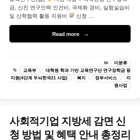
금, 신진 연구인력 인건비, 국제화 경비, 실험실습비
및 산학협력 활동 지원비
신청 …
Read more
카
미분류
테
태
교육부
,
대학원 학과 기반 교육연구단 연구장학금 등
고
그
지원(4단계 두뇌한국21 사업)
,
복지
,
정부서비스
,
지
리
원사업
사회적기업 지방세 감면 신
청 방법 및 혜택 안내 총정리