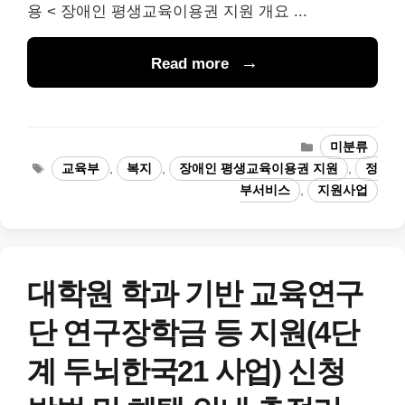
용 < 장애인 평생교육이용권 지원 개요 ...
Read more
카
미분류
테
태
교육부
,
복지
,
장애인 평생교육이용권 지원
,
정
고
그
부서비스
,
지원사업
리
대학원 학과 기반 교육연구
단 연구장학금 등 지원(4단
계 두뇌한국21 사업) 신청