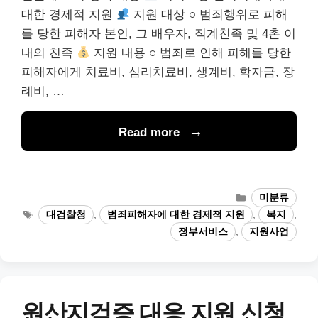
대한 경제적 지원
지원 대상 ○ 범죄행위로 피해
를 당한 피해자 본인, 그 배우자, 직계친족 및 4촌 이
내의 친족
지원 내용 ○ 범죄로 인해 피해를 당한
피해자에게 치료비, 심리치료비, 생계비, 학자금, 장
례비, …
Read more
카
미분류
테
태
대검찰청
,
범죄피해자에 대한 경제적 지원
,
복지
,
고
그
정부서비스
,
지원사업
리
원산지검증 대응 지원 신청