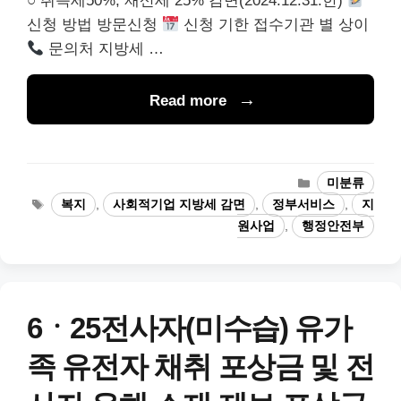
○ 취득세50%, 재산세 25% 감면(2024.12.31.한)
신청 방법 방문신청
신청 기한 접수기관 별 상이
문의처 지방세 …
Read more
카
미분류
테
태
복지
,
사회적기업 지방세 감면
,
정부서비스
,
지
고
그
원사업
,
행정안전부
리
6ㆍ25전사자(미수습) 유가
족 유전자 채취 포상금 및 전