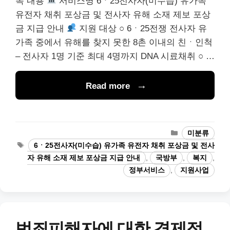
목 내용
서비스명 6ㆍ25전사자(미수습) 유가족
유전자 채취 포상금 및 전사자 유해 소재 제보 포상
금 지급 안내
지원 대상 ○ 6ㆍ25전쟁 전사자 유
가족 중에서 유해를 찾지 못한 8촌 이내의 친ㆍ인척
– 전사자 1명 기준 최대 4명까지 DNA 시료채취 ○ …
Read more
카
미분류
테
태
6ㆍ25전사자(미수습) 유가족 유전자 채취 포상금 및 전사
고
그
자 유해 소재 제보 포상금 지급 안내
,
국방부
,
복지
,
리
정부서비스
,
지원사업
범죄피해자에 대한 경제적