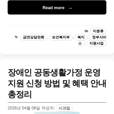
Read more
카
미분류
테
태
금연상담전화
,
보건복지부
,
복지
,
정부서비
고
그
스
,
지원사업
리
장애인 공동생활가정 운영
지원 신청 방법 및 혜택 안내
총정리
2026년 04월 06일
작성자:
시크업