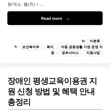
원/개소, 월(月) ○ …
Read more
카
미분류
테
태
보건복지부
,
복지
,
아동 공동생활 가정 운영 지
고
그
원
,
정부서비스
,
지원사업
리
장애인 평생교육이용권 지
원 신청 방법 및 혜택 안내
총정리